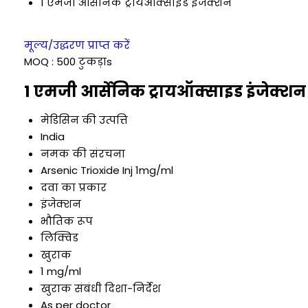
1 एमजी आर्सेनिक ट्रायऑक्साइड इंजेक्शन
मूल्य/उद्धरण प्राप्त करें
MOQ :
500 टुकड़ाs
1 एमजी आर्सेनिक ट्रायऑक्साइड इंजेक्शन 
मेडिसिन की उत्पत्ति
India
नमक की संरचना
Arsenic Trioxide Inj 1mg/ml
दवा का प्रकार
इंजेक्शन
भौतिक रूप
लिक्विड
खुराक
1 mg/ml
खुराक संबंधी दिशा-निर्देश
As per doctor