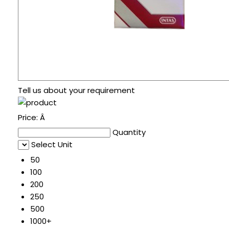
Tell us about your requirement
Price:
Â
Quantity
Select Unit
50
100
200
250
500
1000+