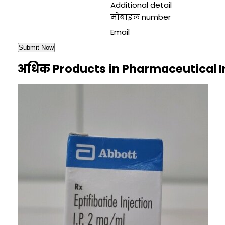
Additional detail
मोबाइल number
Email
अधिक Products in Pharmaceutical I