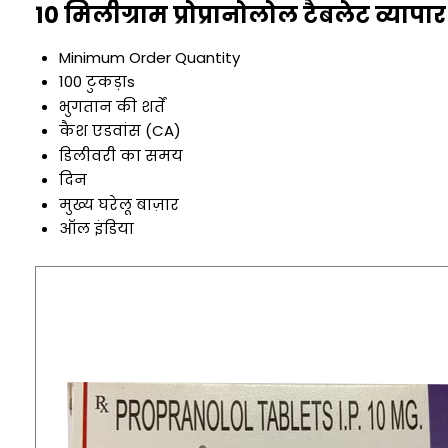
10 मिलीग्राम प्रोप्रानोलोल टैबलेट व्यापा
Minimum Order Quantity
100 टुकड़ाs
भुगतान की शर्तें
कैश एडवांस (CA)
डिलीवरी का समय
दिन
मुख्य घरेलू बाज़ार
ऑल इंडिया